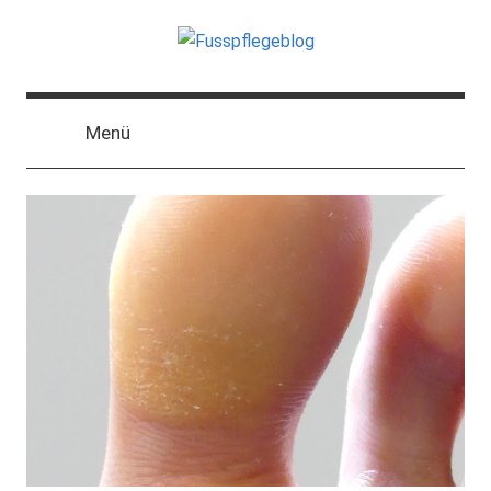
Der
Blog
Menü
zum
Thema
Fußpflege
und
Podologie