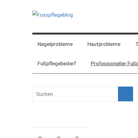
Der
Blog
zum
Nagelprobleme
Hautprobleme
T
Thema
Fußpflege
Fußpflegebedarf
Professioneller Fuß
und
Podologie