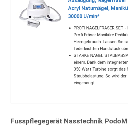
Absaugung, Nagelfräser f
Acryl Naturnägel, Manik
30000 U/min*
PROFI NAGELFRÄSER SET - M
Profi Fräser Maniküre Pedikü
Heimgebrauch. Lassen Sie s
federleichten Handstück üb
STARKE NAGEL STAUBABSAUG
einem. Dank dem integrierte
350 Watt Turbine sorgt das 
Staubbelastung. So wird der 
eingesaugt.
Fusspflegegerät Nasstechnik Podo