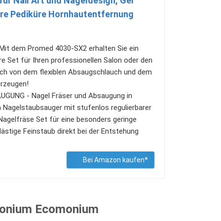
ür Nail Art und Nageldesign, Gel
üre Pediküre Hornhautentfernung
it dem Promed 4030-SX2 erhalten Sie ein
re Set für Ihren professionellen Salon oder den
ich von dem flexiblen Absaugschlauch und dem
erzeugen!
UNG - Nagel Fräser und Absaugung in
n Nagelstaubsauger mit stufenlos regulierbarer
Nagelfräse Set für eine besonders geringe
lästige Feinstaub direkt bei der Entstehung
Bei Amazon kaufen*
Monium Ecomonium