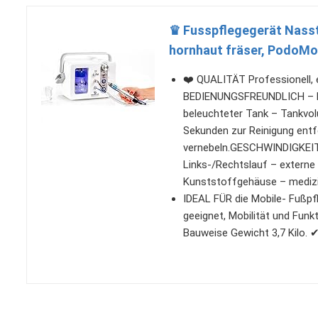
♛ Fusspflegegerät Nasst
hornhaut fräser, PodoM
❤️ QUALITÄT Professionell, 
BEDIENUNGSFREUNDLICH – le
beleuchteter Tank – Tankvol
Sekunden zur Reinigung entfe
vernebeln.GESCHWINDIGKEIT 
Links-/Rechtslauf – externe
Kunststoffgehäuse – medizi
IDEAL FÜR die Mobile- Fußpfl
geeignet, Mobilität und Funkt
Bauweise Gewicht 3,7 Kilo. 