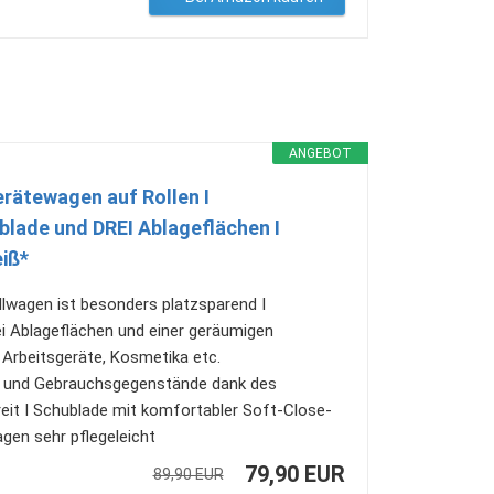
ANGEBOT
rätewagen auf Rollen I
lade und DREI Ablageflächen I
iß*
wagen ist besonders platzsparend I
i Ablageflächen und einer geräumigen
r Arbeitsgeräte, Kosmetika etc.
l und Gebrauchsgegenstände dank des
eit I Schublade mit komfortabler Soft-Close-
en sehr pflegeleicht
79,90 EUR
89,90 EUR