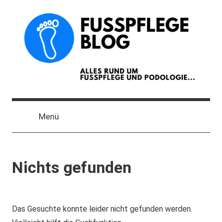
Zum
Inhalt
springen
Der
Blog
Menü
zum
Thema
Fußpflege
und
Nichts gefunden
Podologie
Das Gesuchte konnte leider nicht gefunden werden.