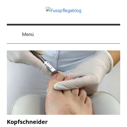
Der
Blog
Menü
zum
Thema
Fußpflege
und
Podologie
Kopfschneider