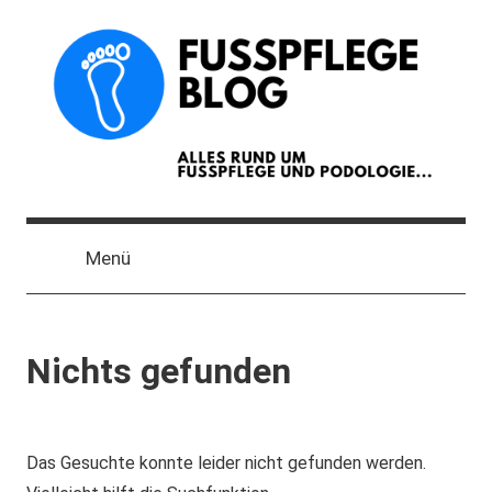
Zum
Inhalt
springen
Der
Blog
Menü
zum
Thema
Fußpflege
und
Nichts gefunden
Podologie
Das Gesuchte konnte leider nicht gefunden werden.