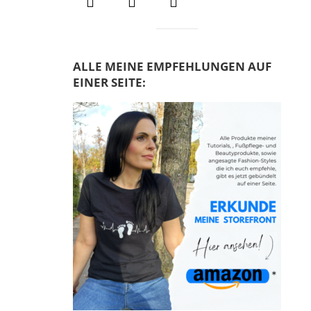
e
n
n
a
c
ALLE MEINE EMPFEHLUNGEN AUF
h
EINER SEITE:
: