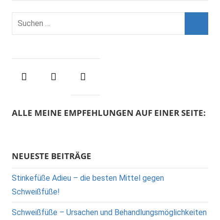
S
u
S
c
u
h
c
e
h
n
e
n
n
ALLE MEINE EMPFEHLUNGEN AUF EINER SEITE:
a
c
h
NEUESTE BEITRÄGE
:
Stinkefüße Adieu – die besten Mittel gegen
Schweißfüße!
Schweißfüße – Ursachen und Behandlungsmöglichkeiten