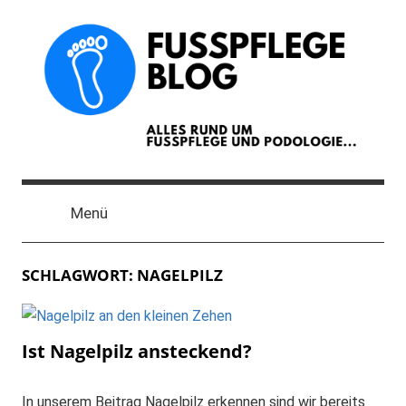
Zum
Inhalt
springen
Der
Blog
Menü
zum
Thema
Fußpflege
SCHLAGWORT:
NAGELPILZ
und
Podologie
Ist Nagelpilz ansteckend?
In unserem Beitrag Nagelpilz erkennen sind wir bereits