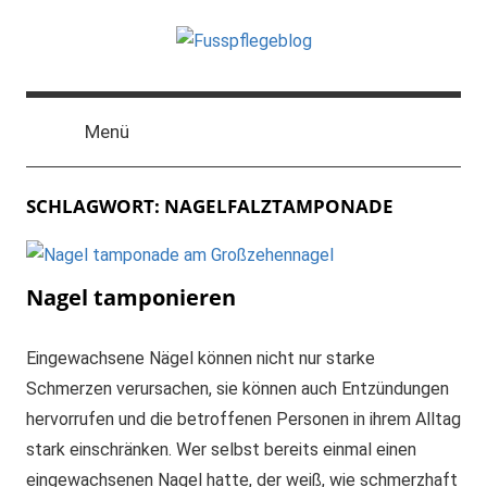
Zum
Inhalt
springen
Der
Blog
Menü
zum
Thema
Fußpflege
SCHLAGWORT:
NAGELFALZTAMPONADE
und
Podologie
Nagel tamponieren
Eingewachsene Nägel können nicht nur starke
Schmerzen verursachen, sie können auch Entzündungen
hervorrufen und die betroffenen Personen in ihrem Alltag
stark einschränken. Wer selbst bereits einmal einen
eingewachsenen Nagel hatte, der weiß, wie schmerzhaft