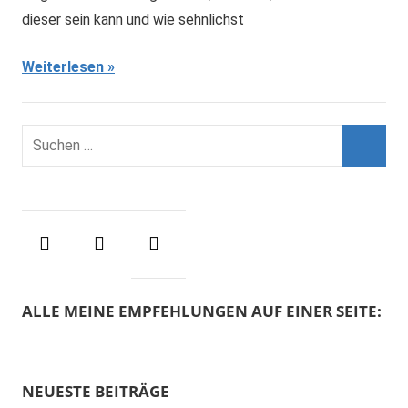
dieser sein kann und wie sehnlichst
Weiterlesen
S
u
S
c
u
h
c
e
h
n
e
n
n
ALLE MEINE EMPFEHLUNGEN AUF EINER SEITE:
a
c
h
NEUESTE BEITRÄGE
: