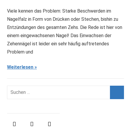
Viele kennen das Problem: Starke Beschwerden im
Nagelfalz in Form von Drücken oder Stechen, bishin zu
Entzündungen des gesamten Zehs. Die Rede ist hier von
einem eingewachsenen Nagel! Das Einwachsen der
Zehennägel ist leider ein sehr häufig auftretendes
Problem und
Weiterlesen
S
u
S
c
u
h
c
e
h
n