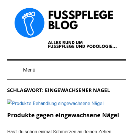
Zum
Inhalt
springen
Der
Blog
Menü
zum
Thema
Fußpflege
SCHLAGWORT:
EINGEWACHSENER NAGEL
und
Podologie
Produkte gegen eingewachsene Nägel
Hast du schon einmal Schmerzen an deinen Zehen