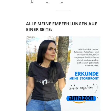
e
n
n
a
c
ALLE MEINE EMPFEHLUNGEN AUF
h
EINER SEITE:
: